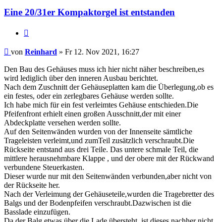
Eine 20/31er Kompaktorgel ist entstanden
Zitieren
Beitrag
von
Reinhard
»
Fr 12. Nov 2021, 16:27
Den Bau des Gehäuses muss ich hier nicht näher beschreiben,es
wird lediglich über den inneren Ausbau berichtet.
Nach dem Zuschnitt der Gehäuseplatten kam die Überlegung,ob es
ein festes, oder ein zerlegbares Gehäuse werden sollte.
Ich habe mich für ein fest verleimtes Gehäuse entschieden.Die
Pfeifenfront erhielt einen großen Ausschnitt,der mit einer
Abdeckplatte versehen werden sollte.
Auf den Seitenwänden wurden von der Innenseite sämtliche
Trageleisten verleimt,und zumTeil zusätzlich verschraubt.Die
Rückseite entstand aus drei Teile. Das untere schmale Teil, die
mittlere herausnehmbare Klappe , und der obere mit der Rückwand
verbundene Steuerkasten.
Dieser wurde nur mit den Seitenwänden verbunden,aber nicht von
der Rückseite her.
Nach der Verleimung der Gehäuseteile,wurden die Tragebretter des
Balgs und der Bodenpfeifen verschraubt.Dazwischen ist die
Basslade einzufügen.
Da der Balg etwas über die Lade übersteht, ist dieses nachher nicht