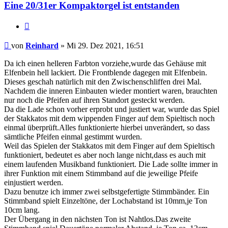
Eine 20/31er Kompaktorgel ist entstanden
Zitieren
Beitrag
von
Reinhard
»
Mi 29. Dez 2021, 16:51
Da ich einen helleren Farbton vorziehe,wurde das Gehäuse mit
Elfenbein hell lackiert. Die Frontblende dagegen mit Elfenbein.
Dieses geschah natürlich mit den Zwischenschliffen drei Mal.
Nachdem die inneren Einbauten wieder montiert waren, brauchten
nur noch die Pfeifen auf ihren Standort gesteckt werden.
Da die Lade schon vorher erprobt und justiert war, wurde das Spiel
der Stakkatos mit dem wippenden Finger auf dem Spieltisch noch
einmal überprüft.Alles funktionierte hierbei unverändert, so dass
sämtliche Pfeifen einmal gestimmt wurden.
Weil das Spielen der Stakkatos mit dem Finger auf dem Spieltisch
funktioniert, bedeutet es aber noch lange nicht,dass es auch mit
einem laufenden Musikband funktioniert. Die Lade sollte immer in
ihrer Funktion mit einem Stimmband auf die jeweilige Pfeife
einjustiert werden.
Dazu benutze ich immer zwei selbstgefertigte Stimmbänder. Ein
Stimmband spielt Einzeltöne, der Lochabstand ist 10mm,je Ton
10cm lang.
Der Übergang in den nächsten Ton ist Nahtlos.Das zweite