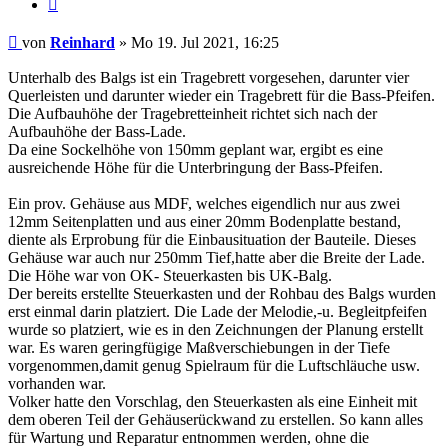
Zitieren
Beitrag
von
Reinhard
»
Mo 19. Jul 2021, 16:25
Unterhalb des Balgs ist ein Tragebrett vorgesehen, darunter vier
Querleisten und darunter wieder ein Tragebrett für die Bass-Pfeifen.
Die Aufbauhöhe der Tragebretteinheit richtet sich nach der
Aufbauhöhe der Bass-Lade.
Da eine Sockelhöhe von 150mm geplant war, ergibt es eine
ausreichende Höhe für die Unterbringung der Bass-Pfeifen.
Ein prov. Gehäuse aus MDF, welches eigendlich nur aus zwei
12mm Seitenplatten und aus einer 20mm Bodenplatte bestand,
diente als Erprobung für die Einbausituation der Bauteile. Dieses
Gehäuse war auch nur 250mm Tief,hatte aber die Breite der Lade.
Die Höhe war von OK- Steuerkasten bis UK-Balg.
Der bereits erstellte Steuerkasten und der Rohbau des Balgs wurden
erst einmal darin platziert. Die Lade der Melodie,-u. Begleitpfeifen
wurde so platziert, wie es in den Zeichnungen der Planung erstellt
war. Es waren geringfügige Maßverschiebungen in der Tiefe
vorgenommen,damit genug Spielraum für die Luftschläuche usw.
vorhanden war.
Volker hatte den Vorschlag, den Steuerkasten als eine Einheit mit
dem oberen Teil der Gehäuserückwand zu erstellen. So kann alles
für Wartung und Reparatur entnommen werden, ohne die