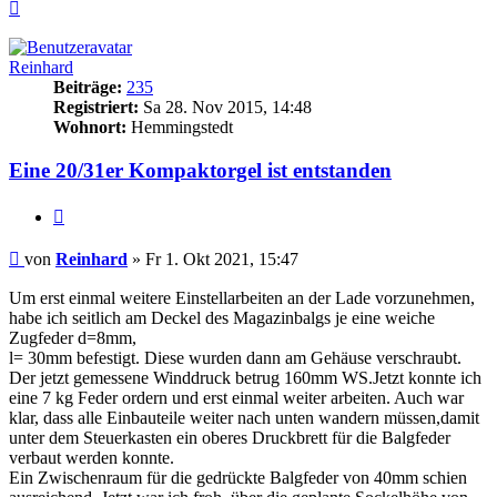
Nach
oben
Reinhard
Beiträge:
235
Registriert:
Sa 28. Nov 2015, 14:48
Wohnort:
Hemmingstedt
Eine 20/31er Kompaktorgel ist entstanden
Zitieren
Beitrag
von
Reinhard
»
Fr 1. Okt 2021, 15:47
Um erst einmal weitere Einstellarbeiten an der Lade vorzunehmen,
habe ich seitlich am Deckel des Magazinbalgs je eine weiche
Zugfeder d=8mm,
l= 30mm befestigt. Diese wurden dann am Gehäuse verschraubt.
Der jetzt gemessene Winddruck betrug 160mm WS.Jetzt konnte ich
eine 7 kg Feder ordern und erst einmal weiter arbeiten. Auch war
klar, dass alle Einbauteile weiter nach unten wandern müssen,damit
unter dem Steuerkasten ein oberes Druckbrett für die Balgfeder
verbaut werden konnte.
Ein Zwischenraum für die gedrückte Balgfeder von 40mm schien