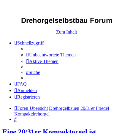
Drehorgelselbstbau Forum
Zum Inhalt
Schnellzugriff
Unbeantwortete Themen
Aktive Themen
Suche
FAQ
Anmelden
Registrieren
Foren-Übersicht
Drehorgelbauen
20/31er Friedel
Kompaktdrehorgel
Suche
Eine 20/31er Kompaktorgel ist