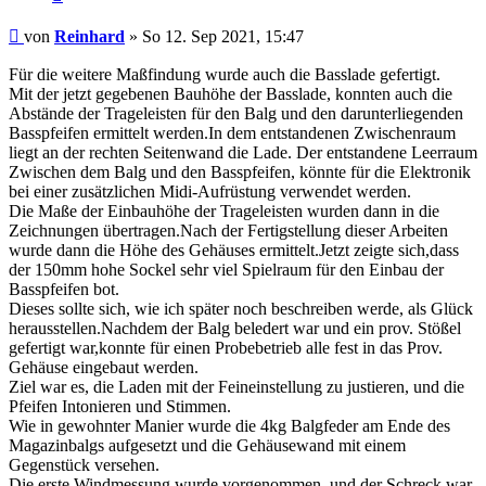
Beitrag
von
Reinhard
»
So 12. Sep 2021, 15:47
Für die weitere Maßfindung wurde auch die Basslade gefertigt.
Mit der jetzt gegebenen Bauhöhe der Basslade, konnten auch die
Abstände der Trageleisten für den Balg und den darunterliegenden
Basspfeifen ermittelt werden.In dem entstandenen Zwischenraum
liegt an der rechten Seitenwand die Lade. Der entstandene Leerraum
Zwischen dem Balg und den Basspfeifen, könnte für die Elektronik
bei einer zusätzlichen Midi-Aufrüstung verwendet werden.
Die Maße der Einbauhöhe der Trageleisten wurden dann in die
Zeichnungen übertragen.Nach der Fertigstellung dieser Arbeiten
wurde dann die Höhe des Gehäuses ermittelt.Jetzt zeigte sich,dass
der 150mm hohe Sockel sehr viel Spielraum für den Einbau der
Basspfeifen bot.
Dieses sollte sich, wie ich später noch beschreiben werde, als Glück
herausstellen.Nachdem der Balg beledert war und ein prov. Stößel
gefertigt war,konnte für einen Probebetrieb alle fest in das Prov.
Gehäuse eingebaut werden.
Ziel war es, die Laden mit der Feineinstellung zu justieren, und die
Pfeifen Intonieren und Stimmen.
Wie in gewohnter Manier wurde die 4kg Balgfeder am Ende des
Magazinbalgs aufgesetzt und die Gehäusewand mit einem
Gegenstück versehen.
Die erste Windmessung wurde vorgenommen, und der Schreck war