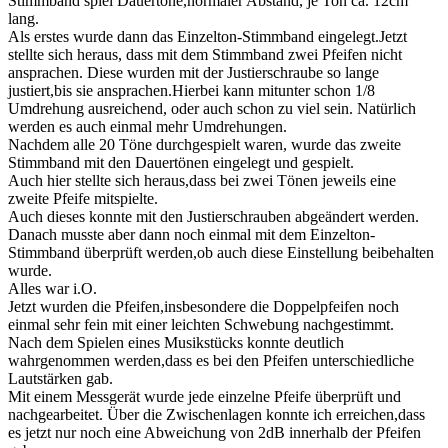
Stimmband spiel Dauertöne,normaler Abstand, je Ton ca. 12cm
lang.
Als erstes wurde dann das Einzelton-Stimmband eingelegt.Jetzt
stellte sich heraus, dass mit dem Stimmband zwei Pfeifen nicht
ansprachen. Diese wurden mit der Justierschraube so lange
justiert,bis sie ansprachen.Hierbei kann mitunter schon 1/8
Umdrehung ausreichend, oder auch schon zu viel sein. Natürlich
werden es auch einmal mehr Umdrehungen.
Nachdem alle 20 Töne durchgespielt waren, wurde das zweite
Stimmband mit den Dauertönen eingelegt und gespielt.
Auch hier stellte sich heraus,dass bei zwei Tönen jeweils eine
zweite Pfeife mitspielte.
Auch dieses konnte mit den Justierschrauben abgeändert werden.
Danach musste aber dann noch einmal mit dem Einzelton-
Stimmband überprüft werden,ob auch diese Einstellung beibehalten
wurde.
Alles war i.O.
Jetzt wurden die Pfeifen,insbesondere die Doppelpfeifen noch
einmal sehr fein mit einer leichten Schwebung nachgestimmt.
Nach dem Spielen eines Musikstücks konnte deutlich
wahrgenommen werden,dass es bei den Pfeifen unterschiedliche
Lautstärken gab.
Mit einem Messgerät wurde jede einzelne Pfeife überprüft und
nachgearbeitet. Über die Zwischenlagen konnte ich erreichen,dass
es jetzt nur noch eine Abweichung von 2dB innerhalb der Pfeifen