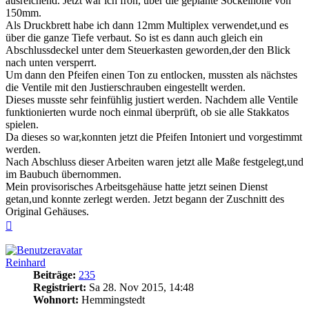
ausreichend. Jetzt war ich froh, über die geplante Sockelhöhe von
150mm.
Als Druckbrett habe ich dann 12mm Multiplex verwendet,und es
über die ganze Tiefe verbaut. So ist es dann auch gleich ein
Abschlussdeckel unter dem Steuerkasten geworden,der den Blick
nach unten versperrt.
Um dann den Pfeifen einen Ton zu entlocken, mussten als nächstes
die Ventile mit den Justierschrauben eingestellt werden.
Dieses musste sehr feinfühlig justiert werden. Nachdem alle Ventile
funktionierten wurde noch einmal überprüft, ob sie alle Stakkatos
spielen.
Da dieses so war,konnten jetzt die Pfeifen Intoniert und vorgestimmt
werden.
Nach Abschluss dieser Arbeiten waren jetzt alle Maße festgelegt,und
im Baubuch übernommen.
Mein provisorisches Arbeitsgehäuse hatte jetzt seinen Dienst
getan,und konnte zerlegt werden. Jetzt begann der Zuschnitt des
Original Gehäuses.
Nach
oben
Reinhard
Beiträge:
235
Registriert:
Sa 28. Nov 2015, 14:48
Wohnort:
Hemmingstedt