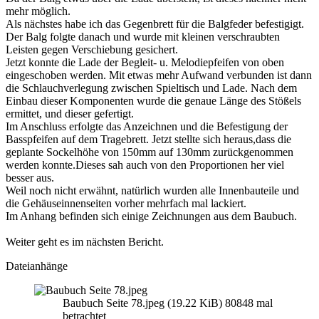
mehr möglich.
Als nächstes habe ich das Gegenbrett für die Balgfeder befestigigt.
Der Balg folgte danach und wurde mit kleinen verschraubten
Leisten gegen Verschiebung gesichert.
Jetzt konnte die Lade der Begleit- u. Melodiepfeifen von oben
eingeschoben werden. Mit etwas mehr Aufwand verbunden ist dann
die Schlauchverlegung zwischen Spieltisch und Lade. Nach dem
Einbau dieser Komponenten wurde die genaue Länge des Stößels
ermittet, und dieser gefertigt.
Im Anschluss erfolgte das Anzeichnen und die Befestigung der
Basspfeifen auf dem Tragebrett. Jetzt stellte sich heraus,dass die
geplante Sockelhöhe von 150mm auf 130mm zurückgenommen
werden konnte.Dieses sah auch von den Proportionen her viel
besser aus.
Weil noch nicht erwähnt, natürlich wurden alle Innenbauteile und
die Gehäuseinnenseiten vorher mehrfach mal lackiert.
Im Anhang befinden sich einige Zeichnungen aus dem Baubuch.
Weiter geht es im nächsten Bericht.
Dateianhänge
Baubuch Seite 78.jpeg (19.22 KiB) 80848 mal
betrachtet