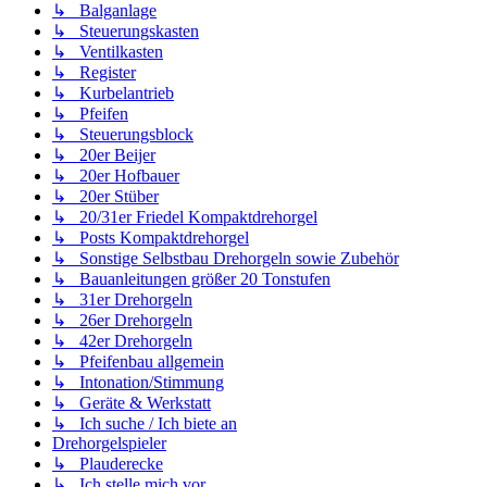
↳ Balganlage
↳ Steuerungskasten
↳ Ventilkasten
↳ Register
↳ Kurbelantrieb
↳ Pfeifen
↳ Steuerungsblock
↳ 20er Beijer
↳ 20er Hofbauer
↳ 20er Stüber
↳ 20/31er Friedel Kompaktdrehorgel
↳ Posts Kompaktdrehorgel
↳ Sonstige Selbstbau Drehorgeln sowie Zubehör
↳ Bauanleitungen größer 20 Tonstufen
↳ 31er Drehorgeln
↳ 26er Drehorgeln
↳ 42er Drehorgeln
↳ Pfeifenbau allgemein
↳ Intonation/Stimmung
↳ Geräte & Werkstatt
↳ Ich suche / Ich biete an
Drehorgelspieler
↳ Plauderecke
↳ Ich stelle mich vor