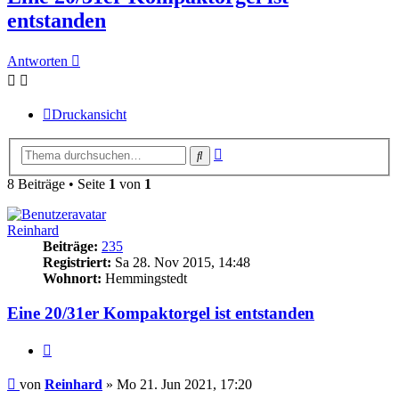
entstanden
Antworten
Druckansicht
Erweiterte
Suche
Suche
8 Beiträge • Seite
1
von
1
Reinhard
Beiträge:
235
Registriert:
Sa 28. Nov 2015, 14:48
Wohnort:
Hemmingstedt
Eine 20/31er Kompaktorgel ist entstanden
Zitieren
Beitrag
von
Reinhard
»
Mo 21. Jun 2021, 17:20