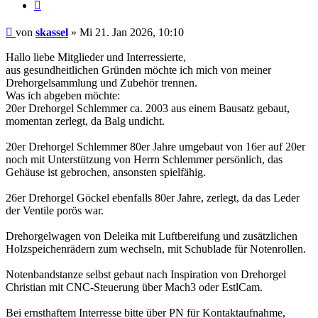
Zitieren
Beitrag
von
skassel
»
Mi 21. Jan 2026, 10:10
Hallo liebe Mitglieder und Interressierte,
aus gesundheitlichen Gründen möchte ich mich von meiner
Drehorgelsammlung und Zubehör trennen.
Was ich abgeben möchte:
20er Drehorgel Schlemmer ca. 2003 aus einem Bausatz gebaut,
momentan zerlegt, da Balg undicht.
20er Drehorgel Schlemmer 80er Jahre umgebaut von 16er auf 20er
noch mit Unterstützung von Herrn Schlemmer persönlich, das
Gehäuse ist gebrochen, ansonsten spielfähig.
26er Drehorgel Göckel ebenfalls 80er Jahre, zerlegt, da das Leder
der Ventile porös war.
Drehorgelwagen von Deleika mit Luftbereifung und zusätzlichen
Holzspeichenrädern zum wechseln, mit Schublade für Notenrollen.
Notenbandstanze selbst gebaut nach Inspiration von Drehorgel
Christian mit CNC-Steuerung über Mach3 oder EstlCam.
Bei ernsthaftem Interresse bitte über PN für Kontaktaufnahme,