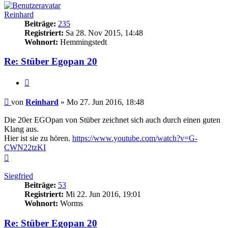
Reinhard
Beiträge:
235
Registriert:
Sa 28. Nov 2015, 14:48
Wohnort:
Hemmingstedt
Re: Stüber Egopan 20
Zitieren
Beitrag
von
Reinhard
»
Mo 27. Jun 2016, 18:48
Die 20er EGOpan von Stüber zeichnet sich auch durch einen guten
Klang aus.
Hier ist sie zu hören.
https://www.youtube.com/watch?v=G-
CWN22tzKI
Nach
oben
Siegfried
Beiträge:
53
Registriert:
Mi 22. Jun 2016, 19:01
Wohnort:
Worms
Re: Stüber Egopan 20