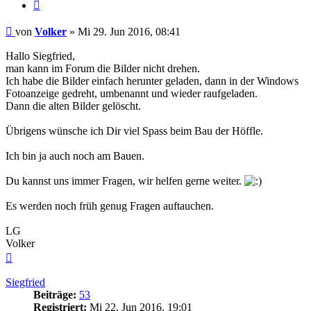
Zitieren
Beitrag
von
Volker
»
Mi 29. Jun 2016, 08:41
Hallo Siegfried,
man kann im Forum die Bilder nicht drehen.
Ich habe die Bilder einfach herunter geladen, dann in der Windows
Fotoanzeige gedreht, umbenannt und wieder raufgeladen.
Dann die alten Bilder gelöscht.
Übrigens wünsche ich Dir viel Spass beim Bau der Höffle.
Ich bin ja auch noch am Bauen.
Du kannst uns immer Fragen, wir helfen gerne weiter.
Es werden noch früh genug Fragen auftauchen.
LG
Volker
Nach
oben
Siegfried
Beiträge:
53
Registriert:
Mi 22. Jun 2016, 19:01