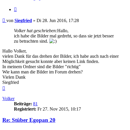
Zitieren
Beitrag
von
Siegfried
»
Di 28. Jun 2016, 17:28
Volker hat geschrieben:
Hallo,
ich habe die Bilder mal gedreht, so dass sie jetzt besser
zu betrachten sind.
Hallo Volker,
vielen Dank für das drehen der Bilder, ich habe auch nach einer
Möglichkeit gesucht konnte aber keinen Link finden.
In meinem Ordner sind die Bilder "richtig"
Wie kann man die Bilder im Forum drehen?
Vielen Dank
Siegfried
Nach
oben
Volker
Beiträge:
81
Registriert:
Fr 27. Nov 2015, 10:17
Re: Stüber Egopan 20