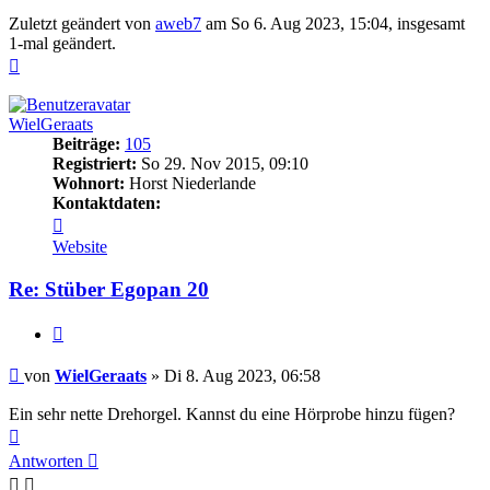
Zuletzt geändert von
aweb7
am So 6. Aug 2023, 15:04, insgesamt
1-mal geändert.
Nach
oben
WielGeraats
Beiträge:
105
Registriert:
So 29. Nov 2015, 09:10
Wohnort:
Horst Niederlande
Kontaktdaten:
Kontaktdaten
von
Website
WielGeraats
Re: Stüber Egopan 20
Zitieren
Beitrag
von
WielGeraats
»
Di 8. Aug 2023, 06:58
Ein sehr nette Drehorgel. Kannst du eine Hörprobe hinzu fügen?
Nach
oben
Antworten