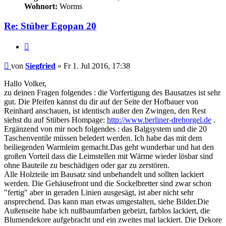
Wohnort:
Worms
Re: Stüber Egopan 20
Zitieren
Beitrag
von
Siegfried
»
Fr 1. Jul 2016, 17:38
Hallo Volker,
zu deinen Fragen folgendes : die Vorfertigung des Bausatzes ist sehr
gut. Die Pfeifen kannst du dir auf der Seite der Hofbauer von
Reinhard anschauen, ist identisch außer den Zwingen, den Rest
siehst du auf Stübers Hompage:
http://www.berliner-drehorgel.de
.
Ergänzend von mir noch folgendes : das Balgsystem und die 20
Taschenventile müssen beledert werden. Ich habe das mit dem
beiliegenden Warmleim gemacht.Das geht wunderbar und hat den
großen Vorteil dass die Leimstellen mit Wärme wieder lösbar sind
ohne Bauteile zu beschädigen oder gar zu zerstören.
Alle Holzteile im Bausatz sind unbehandelt und sollten lackiert
werden. Die Gehäusefront und die Sockelbretter sind zwar schon
"fertig" aber in geraden Linien ausgesägt, ist aber nicht sehr
ansprechend. Das kann man etwas umgestalten, siehe Bilder.Die
Außenseite habe ich nußbaumfarben gebeizt, farblos lackiert, die
Blumendekore aufgebracht und ein zweites mal lackiert. Die Dekore