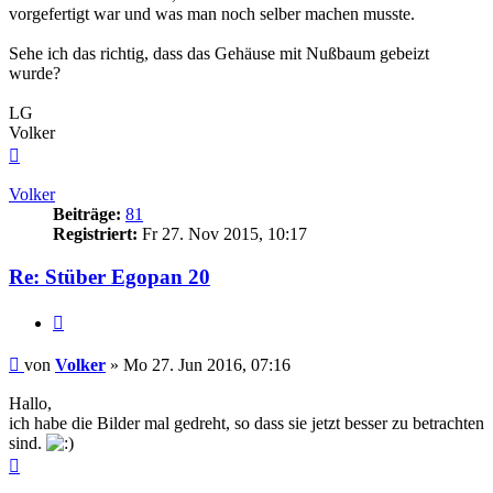
vorgefertigt war und was man noch selber machen musste.
Sehe ich das richtig, dass das Gehäuse mit Nußbaum gebeizt
wurde?
LG
Volker
Nach
oben
Volker
Beiträge:
81
Registriert:
Fr 27. Nov 2015, 10:17
Re: Stüber Egopan 20
Zitieren
Beitrag
von
Volker
»
Mo 27. Jun 2016, 07:16
Hallo,
ich habe die Bilder mal gedreht, so dass sie jetzt besser zu betrachten
sind.
Nach
oben