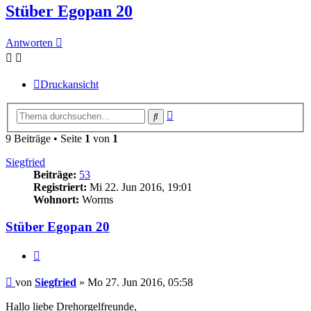
Stüber Egopan 20
Antworten
Druckansicht
Erweiterte
Suche
Suche
9 Beiträge • Seite
1
von
1
Siegfried
Beiträge:
53
Registriert:
Mi 22. Jun 2016, 19:01
Wohnort:
Worms
Stüber Egopan 20
Zitieren
Beitrag
von
Siegfried
»
Mo 27. Jun 2016, 05:58
Hallo liebe Drehorgelfreunde,