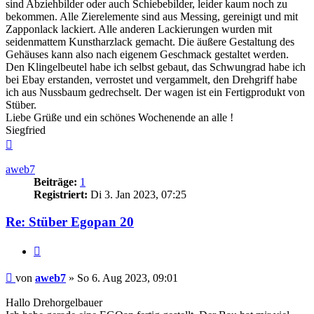
sind Abziehbilder oder auch Schiebebilder, leider kaum noch zu
bekommen. Alle Zierelemente sind aus Messing, gereinigt und mit
Zapponlack lackiert. Alle anderen Lackierungen wurden mit
seidenmattem Kunstharzlack gemacht. Die äußere Gestaltung des
Gehäuses kann also nach eigenem Geschmack gestaltet werden.
Den Klingelbeutel habe ich selbst gebaut, das Schwungrad habe ich
bei Ebay erstanden, verrostet und vergammelt, den Drehgriff habe
ich aus Nussbaum gedrechselt. Der wagen ist ein Fertigprodukt von
Stüber.
Liebe Grüße und ein schönes Wochenende an alle !
Siegfried
Nach
oben
aweb7
Beiträge:
1
Registriert:
Di 3. Jan 2023, 07:25
Re: Stüber Egopan 20
Zitieren
Beitrag
von
aweb7
»
So 6. Aug 2023, 09:01
Hallo Drehorgelbauer