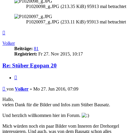
P1020098_g.JPG (213.35 KiB) 95913 mal betrachtet
P1020097_g.JPG (233.11 KiB) 95913 mal betrachtet
Nach
oben
Volker
Beiträge:
81
Registriert:
Fr 27. Nov 2015, 10:17
Re: Stüber Egopan 20
Zitieren
Beitrag
von
Volker
»
Mo 27. Jun 2016, 07:09
Hallo,
vielen Dank für die Bilder und Infos zum Stüber Bausatz.
Und herzlich willkommen hier im Forum.
Mich würden noch ein paar Bilder vom Inneren der Drehorgel
interessieren. Und auch, was von dem Bausatz schon alles