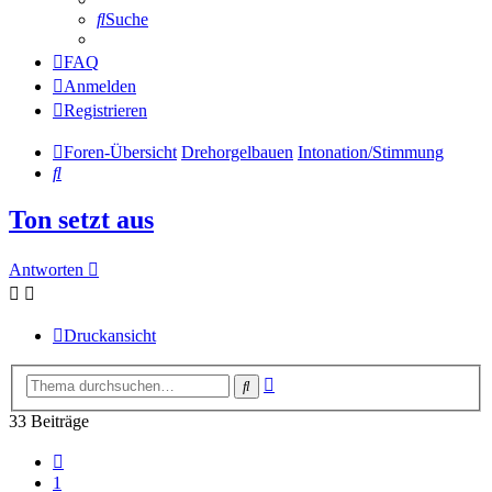
Suche
FAQ
Anmelden
Registrieren
Foren-Übersicht
Drehorgelbauen
Intonation/Stimmung
Suche
Ton setzt aus
Antworten
Druckansicht
Erweiterte
Suche
Suche
33 Beiträge
Vorherige
1