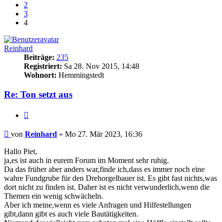
2
3
4
Reinhard
Beiträge:
235
Registriert:
Sa 28. Nov 2015, 14:48
Wohnort:
Hemmingstedt
Re: Ton setzt aus
Zitieren
Beitrag
von
Reinhard
»
Mo 27. Mär 2023, 16:36
Hallo Piet,
ja,es ist auch in eurem Forum im Moment sehr ruhig.
Da das früher aber anders war,finde ich,dass es immer noch eine
wahre Fundgrube für den Drehorgelbauer ist. Es gibt fast nichts,was
dort nicht zu finden ist. Daher ist es nicht verwunderlich,wenn die
Themen ein wenig schwächeln.
Aber ich meine,wenn es viele Anfragen und Hilfestellungen
gibt,dann gibt es auch viele Bautätigkeiten.