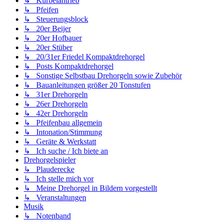
↳ Kurbelantrieb
↳ Pfeifen
↳ Steuerungsblock
↳ 20er Beijer
↳ 20er Hofbauer
↳ 20er Stüber
↳ 20/31er Friedel Kompaktdrehorgel
↳ Posts Kompaktdrehorgel
↳ Sonstige Selbstbau Drehorgeln sowie Zubehör
↳ Bauanleitungen größer 20 Tonstufen
↳ 31er Drehorgeln
↳ 26er Drehorgeln
↳ 42er Drehorgeln
↳ Pfeifenbau allgemein
↳ Intonation/Stimmung
↳ Geräte & Werkstatt
↳ Ich suche / Ich biete an
Drehorgelspieler
↳ Plauderecke
↳ Ich stelle mich vor
↳ Meine Drehorgel in Bildern vorgestellt
↳ Veranstaltungen
Musik
↳ Notenband