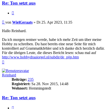
Re: Ton setzt aus
Zitieren
Beitrag
von
WielGeraats
»
Di 25. Apr 2023, 11:35
Hallo Reinhard.
Da ich morgen rentner werde, habe ich mehr Zeit um über meine
Hobby zu schreiben. Du hast bereits eine neue Seite für mich
kontrolliert auf Grammatikfehler und ich danke dich herzlich dafür.
Für die übrigen Leute, die dieses Bericht lesen: schau mal auf
http://www.hobbydraaiorgel.nl/subdir/de_pijp.htm
Nach
oben
Reinhard
Beiträge:
235
Registriert:
Sa 28. Nov 2015, 14:48
Wohnort:
Hemmingstedt
Re: Ton setzt aus
Zitieren