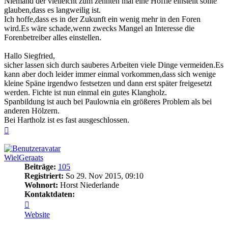
Niemand der vielleicht zum zehnten mal eine Höffle einstellt sollte
glauben,dass es langweilig ist.
Ich hoffe,dass es in der Zukunft ein wenig mehr in den Foren
wird.Es wäre schade,wenn zwecks Mangel an Interesse die
Forenbetreiber alles einstellen.
Hallo Siegfried,
sicher lassen sich durch sauberes Arbeiten viele Dinge vermeiden.Es
kann aber doch leider immer einmal vorkommen,dass sich wenige
kleine Späne irgendwo festsetzen und dann erst später freigesetzt
werden. Fichte ist nun einmal ein gutes Klangholz.
Spanbildung ist auch bei Paulownia ein größeres Problem als bei
anderen Hölzern.
Bei Hartholz ist es fast ausgeschlossen.
Nach
oben
WielGeraats
Beiträge:
105
Registriert:
So 29. Nov 2015, 09:10
Wohnort:
Horst Niederlande
Kontaktdaten:
Kontaktdaten
von
Website
WielGeraats