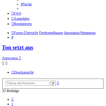
Suche
FAQ
Anmelden
Registrieren
Foren-Übersicht
Drehorgelbauen
Intonation/Stimmung
Suche
Ton setzt aus
Antworten
Druckansicht
Erweiterte
Suche
Suche
33 Beiträge
Vorherige
1