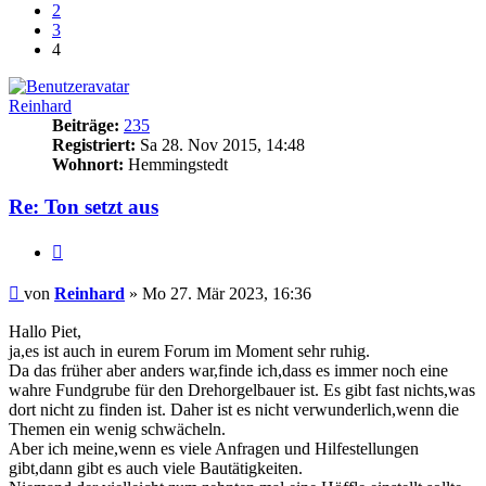
2
3
4
Reinhard
Beiträge:
235
Registriert:
Sa 28. Nov 2015, 14:48
Wohnort:
Hemmingstedt
Re: Ton setzt aus
Zitieren
Beitrag
von
Reinhard
»
Mo 27. Mär 2023, 16:36
Hallo Piet,
ja,es ist auch in eurem Forum im Moment sehr ruhig.
Da das früher aber anders war,finde ich,dass es immer noch eine
wahre Fundgrube für den Drehorgelbauer ist. Es gibt fast nichts,was
dort nicht zu finden ist. Daher ist es nicht verwunderlich,wenn die
Themen ein wenig schwächeln.
Aber ich meine,wenn es viele Anfragen und Hilfestellungen
gibt,dann gibt es auch viele Bautätigkeiten.