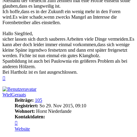
Niemand der vielleicht zum zehnten mal eine Höffle einstellt sollte
glauben,dass es langweilig ist.
Ich hoffe,dass es in der Zukunft ein wenig mehr in den Foren
wird.Es wäre schade,wenn zwecks Mangel an Interesse die
Forenbetreiber alles einstellen.
Hallo Siegfried,
sicher lassen sich durch sauberes Arbeiten viele Dinge vermeiden.Es
kann aber doch leider immer einmal vorkommen,dass sich wenige
kleine Späne irgendwo festsetzen und dann erst später freigesetzt
werden. Fichte ist nun einmal ein gutes Klangholz.
Spanbildung ist auch bei Paulownia ein größeres Problem als bei
anderen Hölzern.
Bei Hartholz ist es fast ausgeschlossen.
Nach
oben
WielGeraats
Beiträge:
105
Registriert:
So 29. Nov 2015, 09:10
Wohnort:
Horst Niederlande
Kontaktdaten:
Kontaktdaten
von
Website
WielGeraats