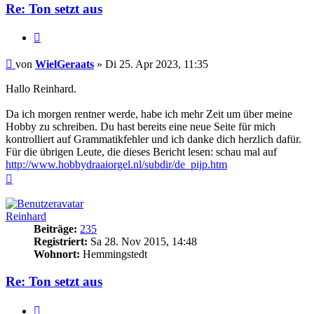
Re: Ton setzt aus
Zitieren
Beitrag
von
WielGeraats
»
Di 25. Apr 2023, 11:35
Hallo Reinhard.
Da ich morgen rentner werde, habe ich mehr Zeit um über meine
Hobby zu schreiben. Du hast bereits eine neue Seite für mich
kontrolliert auf Grammatikfehler und ich danke dich herzlich dafür.
Für die übrigen Leute, die dieses Bericht lesen: schau mal auf
http://www.hobbydraaiorgel.nl/subdir/de_pijp.htm
Nach
oben
Reinhard
Beiträge:
235
Registriert:
Sa 28. Nov 2015, 14:48
Wohnort:
Hemmingstedt
Re: Ton setzt aus
Zitieren