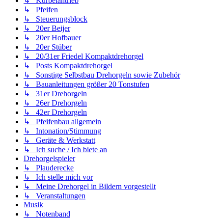
↳ Kurbelantrieb
↳ Pfeifen
↳ Steuerungsblock
↳ 20er Beijer
↳ 20er Hofbauer
↳ 20er Stüber
↳ 20/31er Friedel Kompaktdrehorgel
↳ Posts Kompaktdrehorgel
↳ Sonstige Selbstbau Drehorgeln sowie Zubehör
↳ Bauanleitungen größer 20 Tonstufen
↳ 31er Drehorgeln
↳ 26er Drehorgeln
↳ 42er Drehorgeln
↳ Pfeifenbau allgemein
↳ Intonation/Stimmung
↳ Geräte & Werkstatt
↳ Ich suche / Ich biete an
Drehorgelspieler
↳ Plauderecke
↳ Ich stelle mich vor
↳ Meine Drehorgel in Bildern vorgestellt
↳ Veranstaltungen
Musik
↳ Notenband