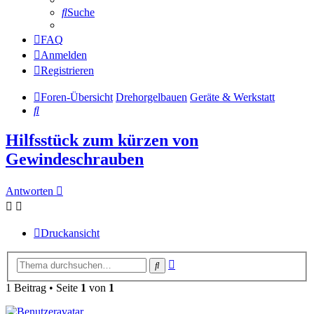
Suche
FAQ
Anmelden
Registrieren
Foren-Übersicht
Drehorgelbauen
Geräte & Werkstatt
Suche
Hilfsstück zum kürzen von
Gewindeschrauben
Antworten
Druckansicht
Erweiterte
Suche
Suche
1 Beitrag • Seite
1
von
1