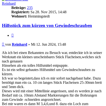
Reinhard
Beiträge:
235
Registriert:
Sa 28. Nov 2015, 14:48
Wohnort:
Hemmingstedt
Hilfsstück zum kürzen von Gewindeschrauben
Zitieren
Beitrag
von
Reinhard
»
Mi 12. Jun 2024, 15:48
Als ich bei einen Bekannten zu Besuch war, entdeckte ich in seiner
Werkstatt ein kleines unscheinbares Stück Flacheisen,welches sich
nach genauen
Hinsehen als ein tolles Hilfsmittel entpuppte.
Es ist ein selbst gebautes Hilfsmittel um Gewindeschrauben zu
kürzen.
Ich war so begeistert,dass ich es mir sofort nachgebaut habe. Dazu
benötigt man ein ca. 10 cm langes Stück Flacheisen 25-30mm breit
und 5mm dick.
Dieses wird mit einer Mittellinie angerissen, und es werden je nach
Bedarf mit ca. 10mm Abstand Markierungen für die Bohrungen
zum Gewinde -schneiden angezeichnet.
Bei mir waren es dann M 3,4,6,und 8. dazu ein Loch zum