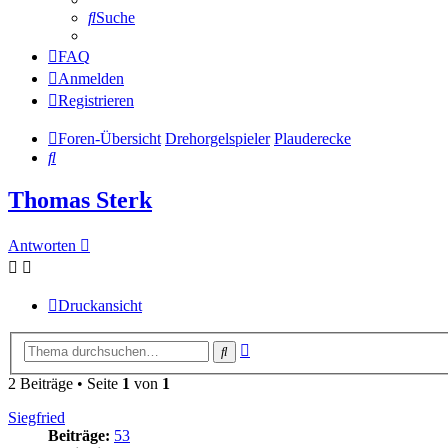
Suche
FAQ
Anmelden
Registrieren
Foren-Übersicht
Drehorgelspieler
Plauderecke
Suche
Thomas Sterk
Antworten
Druckansicht
Erweiterte
Suche
Suche
2 Beiträge • Seite
1
von
1
Siegfried
Beiträge:
53