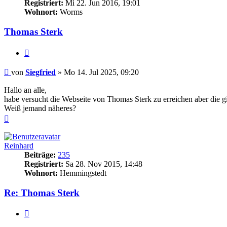
Registriert:
Mi 22. Jun 2016, 19:01
Wohnort:
Worms
Thomas Sterk
Zitieren
Beitrag
von
Siegfried
»
Mo 14. Jul 2025, 09:20
Hallo an alle,
habe versucht die Webseite von Thomas Sterk zu erreichen aber die gib
Weiß jemand näheres?
Nach
oben
Reinhard
Beiträge:
235
Registriert:
Sa 28. Nov 2015, 14:48
Wohnort:
Hemmingstedt
Re: Thomas Sterk
Zitieren