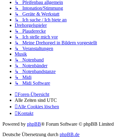
↳ Pfeifenbau allgemein
↳ Intonation/Stimmung
↳ Geräte & Werkstatt
↳ Ich suche / Ich biete an
Drehorgelspieler
↳ Plauderecke
↳ Ich stelle mich vor
↳ Meine Drehorgel in Bildern vorgestellt
↳ Veranstaltungen
Musik
↳ Notenband
↳ Notenbänder
↳ Notenbandstanze
↳ Midi
↳ Midi Software
Foren-Übersicht
Alle Zeiten sind
UTC
Alle Cookies löschen
Kontakt
Powered by
phpBB
® Forum Software © phpBB Limited
Deutsche Übersetzung durch
phpBB.de