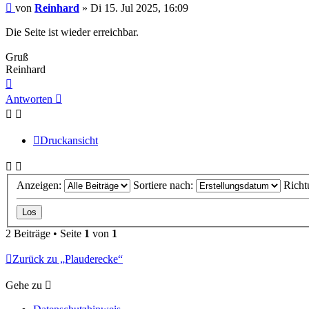
Beitrag
von
Reinhard
»
Di 15. Jul 2025, 16:09
Die Seite ist wieder erreichbar.
Gruß
Reinhard
Nach
oben
Antworten
Druckansicht
Anzeigen:
Sortiere nach:
Richt
2 Beiträge • Seite
1
von
1
Zurück zu „Plauderecke“
Gehe zu