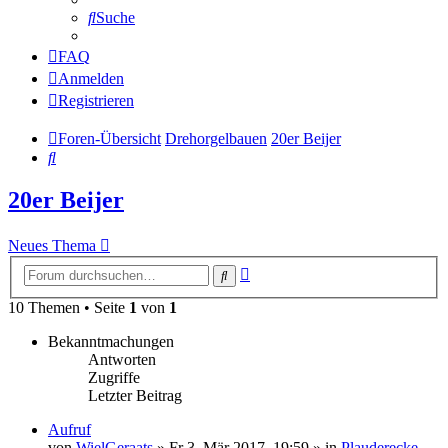
Suche
FAQ
Anmelden
Registrieren
Foren-Übersicht
Drehorgelbauen
20er Beijer
Suche
20er Beijer
Neues Thema
Erweiterte
Suche
Suche
10 Themen • Seite
1
von
1
Bekanntmachungen
Antworten
Zugriffe
Letzter Beitrag
Aufruf
von
WielGeraats
»
Fr 3. Mär 2017, 19:59
» in
Plauderecke