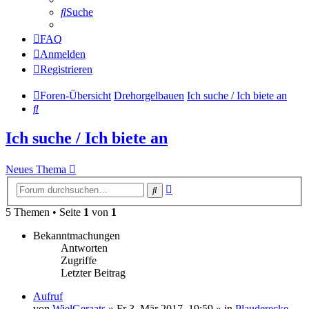
Suche
FAQ
Anmelden
Registrieren
Foren-Übersicht
Drehorgelbauen
Ich suche / Ich biete an
Suche
Ich suche / Ich biete an
Neues Thema
Erweiterte
Suche
Suche
5 Themen • Seite
1
von
1
Bekanntmachungen
Antworten
Zugriffe
Letzter Beitrag
Aufruf
von
WielGeraats
»
Fr 3. Mär 2017, 19:59
» in
Plauderecke