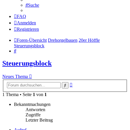
Suche
FAQ
Anmelden
Registrieren
Foren-Übersicht
Drehorgelbauen
20er Höffle
Steuerungsblock
Suche
Steuerungsblock
Neues Thema
Erweiterte
Suche
Suche
1 Thema • Seite
1
von
1
Bekanntmachungen
Antworten
Zugriffe
Letzter Beitrag
Aufruf