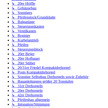
↳ 20er Höffle
↳ Gehäusebau
↳ Sonstiges
↳ Pfeifenstock/Grundplatte
↳ Balganlage
↳ Steuerungskasten
↳ Ventilkasten
↳ Register
↳ Kurbelantrieb
↳ Pfeifen
↳ Steuerungsblock
↳ 20er Beijer
↳ 20er Hofbauer
↳ 20er Stüber
↳ 20/31er Friedel Kompaktdrehorgel
↳ Posts Kompaktdrehorgel
↳ Sonstige Selbstbau Drehorgeln sowie Zubehör
↳ Bauanleitungen größer 20 Tonstufen
↳ 31er Drehorgeln
↳ 26er Drehorgeln
↳ 42er Drehorgeln
↳ Pfeifenbau allgemein
↳ Intonation/Stimmung