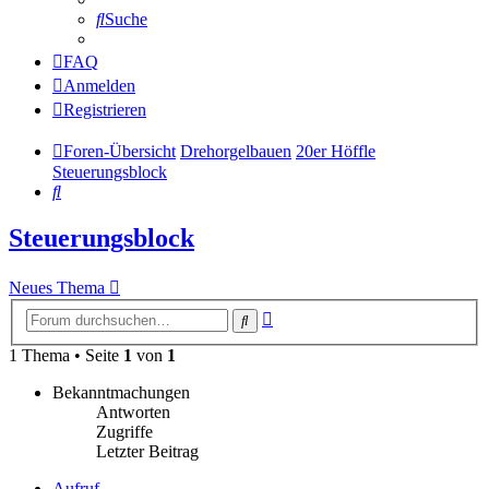
Suche
FAQ
Anmelden
Registrieren
Foren-Übersicht
Drehorgelbauen
20er Höffle
Steuerungsblock
Suche
Steuerungsblock
Neues Thema
Erweiterte
Suche
Suche
1 Thema • Seite
1
von
1
Bekanntmachungen
Antworten
Zugriffe
Letzter Beitrag
Aufruf