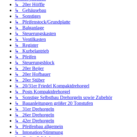
↳ 20er Höffle
↳ Gehäusebau
↳ Sonstiges
↳ Pfeifenstock/Grundplatte
↳ Balganlage
↳ Steuerungskasten
↳ Ventilkasten
↳ Register
↳ Kurbelantrieb
↳ Pfeifen
↳ Steuerungsblock
↳ 20er Beijer
↳ 20er Hofbauer
↳ 20er Stüber
↳ 20/31er Friedel Kompaktdrehorgel
↳ Posts Kompaktdrehorgel
↳ Sonstige Selbstbau Drehorgeln sowie Zubehör
↳ Bauanleitungen größer 20 Tonstufen
↳ 31er Drehorgeln
↳ 26er Drehorgeln
↳ 42er Drehorgeln
↳ Pfeifenbau allgemein
↳ Intonation/Stimmung