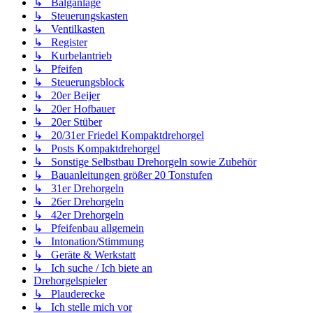
↳ Balganlage
↳ Steuerungskasten
↳ Ventilkasten
↳ Register
↳ Kurbelantrieb
↳ Pfeifen
↳ Steuerungsblock
↳ 20er Beijer
↳ 20er Hofbauer
↳ 20er Stüber
↳ 20/31er Friedel Kompaktdrehorgel
↳ Posts Kompaktdrehorgel
↳ Sonstige Selbstbau Drehorgeln sowie Zubehör
↳ Bauanleitungen größer 20 Tonstufen
↳ 31er Drehorgeln
↳ 26er Drehorgeln
↳ 42er Drehorgeln
↳ Pfeifenbau allgemein
↳ Intonation/Stimmung
↳ Geräte & Werkstatt
↳ Ich suche / Ich biete an
Drehorgelspieler
↳ Plauderecke
↳ Ich stelle mich vor