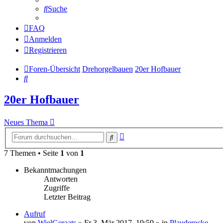
Suche
FAQ
Anmelden
Registrieren
Foren-Übersicht
Drehorgelbauen
20er Hofbauer
Suche
20er Hofbauer
Neues Thema
Erweiterte
Suche
Suche
7 Themen • Seite
1
von
1
Bekanntmachungen
Antworten
Zugriffe
Letzter Beitrag
Aufruf
von
WielGeraats
»
Fr 3. Mär 2017, 19:59
» in
Plauderecke