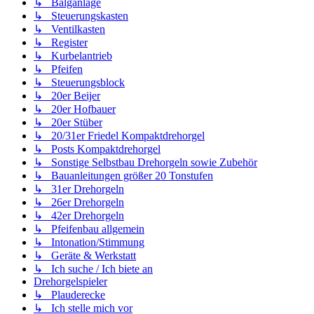
↳ Balganlage
↳ Steuerungskasten
↳ Ventilkasten
↳ Register
↳ Kurbelantrieb
↳ Pfeifen
↳ Steuerungsblock
↳ 20er Beijer
↳ 20er Hofbauer
↳ 20er Stüber
↳ 20/31er Friedel Kompaktdrehorgel
↳ Posts Kompaktdrehorgel
↳ Sonstige Selbstbau Drehorgeln sowie Zubehör
↳ Bauanleitungen größer 20 Tonstufen
↳ 31er Drehorgeln
↳ 26er Drehorgeln
↳ 42er Drehorgeln
↳ Pfeifenbau allgemein
↳ Intonation/Stimmung
↳ Geräte & Werkstatt
↳ Ich suche / Ich biete an
Drehorgelspieler
↳ Plauderecke
↳ Ich stelle mich vor