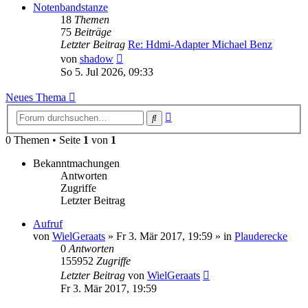
Notenbandstanze
18
Themen
75
Beiträge
Letzter Beitrag
Re: Hdmi-Adapter Michael Benz
Neuester
von
shadow
Beitrag
So 5. Jul 2026, 09:33
Neues Thema
Erweiterte
Suche
Suche
0 Themen • Seite
1
von
1
Bekanntmachungen
Antworten
Zugriffe
Letzter Beitrag
Aufruf
von
WielGeraats
»
Fr 3. Mär 2017, 19:59
» in
Plauderecke
0
Antworten
155952
Zugriffe
Letzter Beitrag
von
WielGeraats
Fr 3. Mär 2017, 19:59