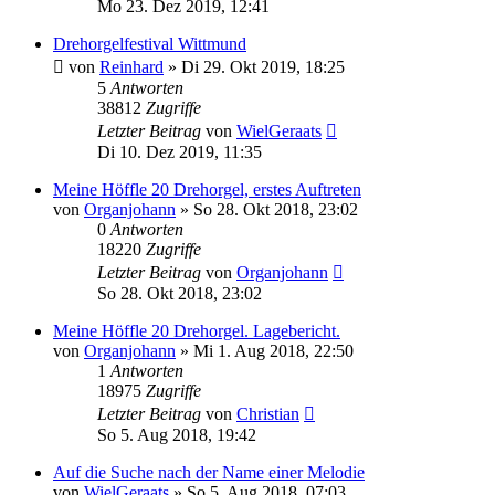
Mo 23. Dez 2019, 12:41
Drehorgelfestival Wittmund
von
Reinhard
»
Di 29. Okt 2019, 18:25
5
Antworten
38812
Zugriffe
Letzter Beitrag
von
WielGeraats
Di 10. Dez 2019, 11:35
Meine Höffle 20 Drehorgel, erstes Auftreten
von
Organjohann
»
So 28. Okt 2018, 23:02
0
Antworten
18220
Zugriffe
Letzter Beitrag
von
Organjohann
So 28. Okt 2018, 23:02
Meine Höffle 20 Drehorgel. Lagebericht.
von
Organjohann
»
Mi 1. Aug 2018, 22:50
1
Antworten
18975
Zugriffe
Letzter Beitrag
von
Christian
So 5. Aug 2018, 19:42
Auf die Suche nach der Name einer Melodie
von
WielGeraats
»
So 5. Aug 2018, 07:03