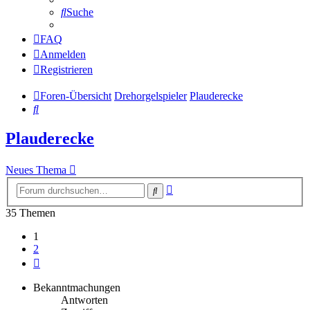
Suche
FAQ
Anmelden
Registrieren
Foren-Übersicht
Drehorgelspieler
Plauderecke
Suche
Plauderecke
Neues Thema
Erweiterte
Suche
Suche
35 Themen
1
2
Nächste
Bekanntmachungen
Antworten