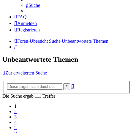
Suche
FAQ
Anmelden
Registrieren
Foren-Übersicht
Suche
Unbeantwortete Themen
Suche
Unbeantwortete Themen
Zur erweiterten Suche
Erweiterte
Suche
Suche
Die Suche ergab 111 Treffer
1
2
3
4
5
Nächste