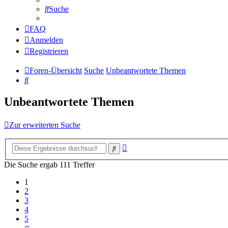
Suche
FAQ
Anmelden
Registrieren
Foren-Übersicht
Suche
Unbeantwortete Themen
Suche
Unbeantwortete Themen
Zur erweiterten Suche
Erweiterte
Suche
Suche
Die Suche ergab 111 Treffer
1
2
3
4
5
Nächste