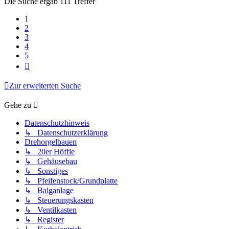
Die Suche ergab 111 Treffer
1
2
3
4
5
Nächste
Zur erweiterten Suche
Gehe zu
Datenschutzhinweis
↳ Datenschutzerklärung
Drehorgelbauen
↳ 20er Höffle
↳ Gehäusebau
↳ Sonstiges
↳ Pfeifenstock/Grundplatte
↳ Balganlage
↳ Steuerungskasten
↳ Ventilkasten
↳ Register