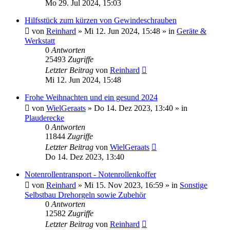
Mo 29. Jul 2024, 15:03
Hilfsstück zum kürzen von Gewindeschrauben
von
Reinhard
»
Mi 12. Jun 2024, 15:48
» in
Geräte &
Werkstatt
0
Antworten
25493
Zugriffe
Letzter Beitrag
von
Reinhard
Mi 12. Jun 2024, 15:48
Frohe Weihnachten und ein gesund 2024
von
WielGeraats
»
Do 14. Dez 2023, 13:40
» in
Plauderecke
0
Antworten
11844
Zugriffe
Letzter Beitrag
von
WielGeraats
Do 14. Dez 2023, 13:40
Notenrollentransport - Notenrollenkoffer
von
Reinhard
»
Mi 15. Nov 2023, 16:59
» in
Sonstige
Selbstbau Drehorgeln sowie Zubehör
0
Antworten
12582
Zugriffe
Letzter Beitrag
von
Reinhard