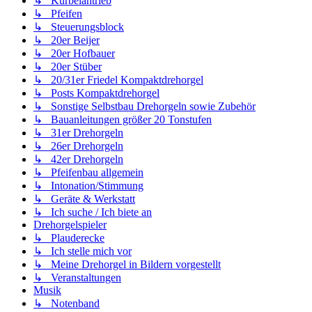
↳ Kurbelantrieb
↳ Pfeifen
↳ Steuerungsblock
↳ 20er Beijer
↳ 20er Hofbauer
↳ 20er Stüber
↳ 20/31er Friedel Kompaktdrehorgel
↳ Posts Kompaktdrehorgel
↳ Sonstige Selbstbau Drehorgeln sowie Zubehör
↳ Bauanleitungen größer 20 Tonstufen
↳ 31er Drehorgeln
↳ 26er Drehorgeln
↳ 42er Drehorgeln
↳ Pfeifenbau allgemein
↳ Intonation/Stimmung
↳ Geräte & Werkstatt
↳ Ich suche / Ich biete an
Drehorgelspieler
↳ Plauderecke
↳ Ich stelle mich vor
↳ Meine Drehorgel in Bildern vorgestellt
↳ Veranstaltungen
Musik
↳ Notenband