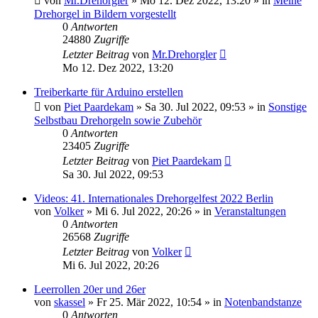
von
Mr.Drehorgler
»
Mo 12. Dez 2022, 13:20
» in
Meine
Drehorgel in Bildern vorgestellt
0
Antworten
24880
Zugriffe
Letzter Beitrag
von
Mr.Drehorgler
Mo 12. Dez 2022, 13:20
Treiberkarte für Arduino erstellen
von
Piet Paardekam
»
Sa 30. Jul 2022, 09:53
» in
Sonstige
Selbstbau Drehorgeln sowie Zubehör
0
Antworten
23405
Zugriffe
Letzter Beitrag
von
Piet Paardekam
Sa 30. Jul 2022, 09:53
Videos: 41. Internationales Drehorgelfest 2022 Berlin
von
Volker
»
Mi 6. Jul 2022, 20:26
» in
Veranstaltungen
0
Antworten
26568
Zugriffe
Letzter Beitrag
von
Volker
Mi 6. Jul 2022, 20:26
Leerrollen 20er und 26er
von
skassel
»
Fr 25. Mär 2022, 10:54
» in
Notenbandstanze
0
Antworten