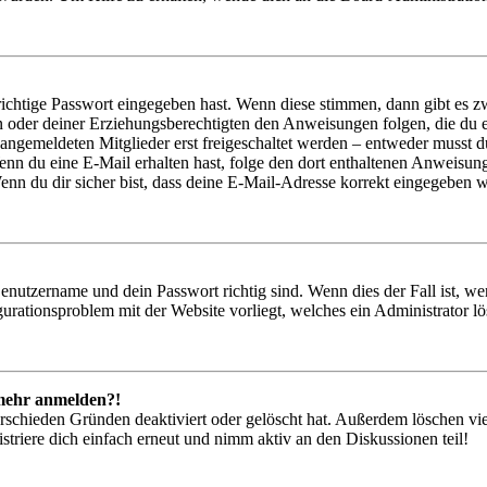
richtige Passwort eingegeben hast. Wenn diese stimmen, dann gibt es
ern oder deiner Erziehungsberechtigten den Anweisungen folgen, die du e
 angemeldeten Mitglieder erst freigeschaltet werden – entweder musst du
. Wenn du eine E-Mail erhalten hast, folge den dort enthaltenen Anweis
nn du dir sicher bist, dass deine E-Mail-Adresse korrekt eingegeben w
Benutzername und dein Passwort richtig sind. Wenn dies der Fall ist, w
igurationsproblem mit der Website vorliegt, welches ein Administrator l
t mehr anmelden?!
rschieden Gründen deaktiviert oder gelöscht hat. Außerdem löschen vie
triere dich einfach erneut und nimm aktiv an den Diskussionen teil!