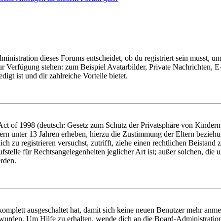
istration dieses Forums entscheidet, ob du registriert sein musst, um Be
zur Verfügung stehen: zum Beispiel Avatarbilder, Private Nachrichten, 
igt ist und dir zahlreiche Vorteile bietet.
t of 1998 (deutsch: Gesetz zum Schutz der Privatsphäre von Kindern i
ern unter 13 Jahren erheben, hierzu die Zustimmung der Eltern bezieh
dich zu registrieren versuchst, zutrifft, ziehe einen rechtlichen Beista
stelle für Rechtsangelegenheiten jeglicher Art ist; außer solchen, die
erden.
 komplett ausgeschaltet hat, damit sich keine neuen Benutzer mehr anm
 wurden. Um Hilfe zu erhalten, wende dich an die Board-Administratio