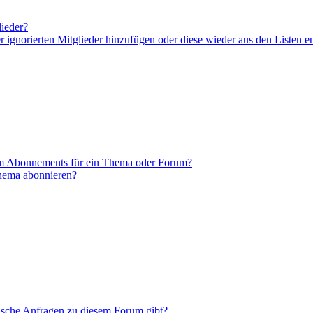
lieder?
er ignorierten Mitglieder hinzufügen oder diese wieder aus den Listen e
em Abonnements für ein Thema oder Forum?
Thema abonnieren?
tische Anfragen zu diesem Forum gibt?