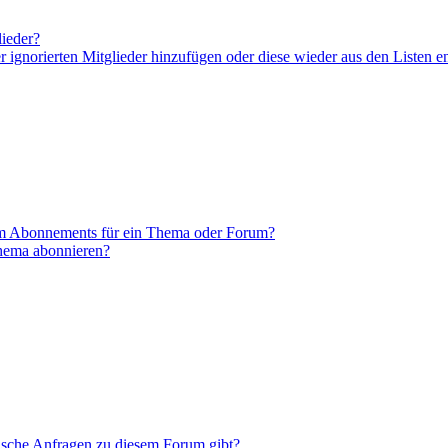
lieder?
er ignorierten Mitglieder hinzufügen oder diese wieder aus den Listen e
em Abonnements für ein Thema oder Forum?
Thema abonnieren?
tische Anfragen zu diesem Forum gibt?