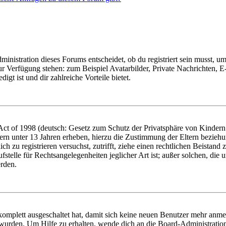
istration dieses Forums entscheidet, ob du registriert sein musst, um Be
zur Verfügung stehen: zum Beispiel Avatarbilder, Private Nachrichten, 
igt ist und dir zahlreiche Vorteile bietet.
t of 1998 (deutsch: Gesetz zum Schutz der Privatsphäre von Kindern i
ern unter 13 Jahren erheben, hierzu die Zustimmung der Eltern bezieh
dich zu registrieren versuchst, zutrifft, ziehe einen rechtlichen Beista
stelle für Rechtsangelegenheiten jeglicher Art ist; außer solchen, die
erden.
 komplett ausgeschaltet hat, damit sich keine neuen Benutzer mehr anm
 wurden. Um Hilfe zu erhalten, wende dich an die Board-Administratio