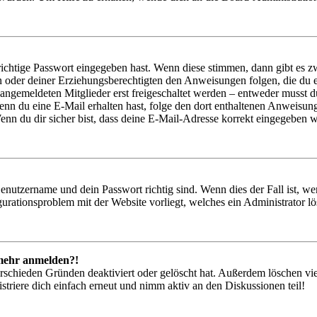
richtige Passwort eingegeben hast. Wenn diese stimmen, dann gibt es
ern oder deiner Erziehungsberechtigten den Anweisungen folgen, die du e
 angemeldeten Mitglieder erst freigeschaltet werden – entweder musst du
. Wenn du eine E-Mail erhalten hast, folge den dort enthaltenen Anweis
nn du dir sicher bist, dass deine E-Mail-Adresse korrekt eingegeben w
Benutzername und dein Passwort richtig sind. Wenn dies der Fall ist, w
igurationsproblem mit der Website vorliegt, welches ein Administrator l
t mehr anmelden?!
rschieden Gründen deaktiviert oder gelöscht hat. Außerdem löschen vie
triere dich einfach erneut und nimm aktiv an den Diskussionen teil!